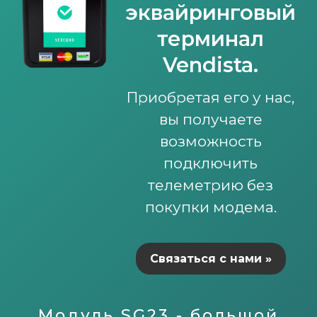
эквайринговый
терминал
Vendista.
Приобретая его у нас,
вы получаете
возможность
подключить
телеметрию без
покупки модема.
Связаться с нами »
Модуль SG23 - большой