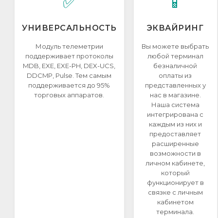
✅
📱
УНИВЕРСАЛЬНОСТЬ
ЭКВАЙРИНГ
Модуль телеметрии
Вы можете выбрать
поддерживает протоколы
любой терминал
MDB, EXE, EXE-PH, DEX-UCS,
безналичной
DDCMP, Pulse. Тем самым
оплаты из
поддерживается до 95%
представленных у
торговых аппаратов.
нас в магазине.
Наша система
интегрирована с
каждым из них и
предоставляет
расширенные
возможности в
личном кабинете,
который
функционирует в
связке с личным
кабинетом
терминала.