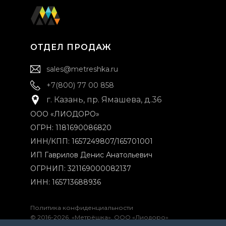
ОТДЕЛ ПРОДАЖ
sales@metreshka.ru
+7(800) 77 00 858
г. Казань, пр. Ямашева, д.36
ООО «ЛИОДОРО»
ОГРН: 1181690086820
ИНН/КПП: 1657249807/165701001
ИП Гаврилов Денис Анатольевич
ОГРНИП: 321169000082137
ИНН: 165713688936
Политика конфиденциальности
© 2016-2026, «Метрёшка», ООО «Лиодоро»