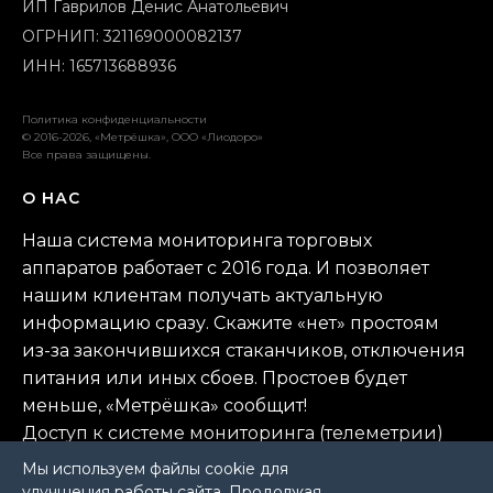
ИП Гаврилов Денис Анатольевич
ОГРНИП: 321169000082137
ИНН: 165713688936
Политика конфиденциальности
© 2016-2026, «Метрёшка», ООО «Лиодоро»
Все права защищены.
О НАС
Наша система мониторинга торговых
аппаратов работает с 2016 года. И позволяет
нашим клиентам получать актуальную
информацию сразу. Скажите «нет» простоям
из-за закончившихся стаканчиков, отключения
питания или иных сбоев. Простоев будет
меньше, «Метрёшка» сообщит!
Доступ к системе мониторинга (телеметрии)
осуществляется через Web-интерфейс. Нет
Мы используем файлы cookie для
необходимости в установке
улучшения работы сайта. Продолжая