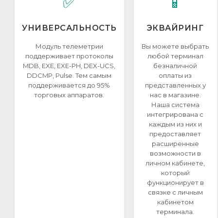
✅
📱
УНИВЕРСАЛЬНОСТЬ
ЭКВАЙРИНГ
Модуль телеметрии
Вы можете выбрать
поддерживает протоколы
любой терминал
MDB, EXE, EXE-PH, DEX-UCS,
безналичной
DDCMP, Pulse. Тем самым
оплаты из
поддерживается до 95%
представленных у
торговых аппаратов.
нас в магазине.
Наша система
интегрирована с
каждым из них и
предоставляет
расширенные
возможности в
личном кабинете,
который
функционирует в
связке с личным
кабинетом
терминала.