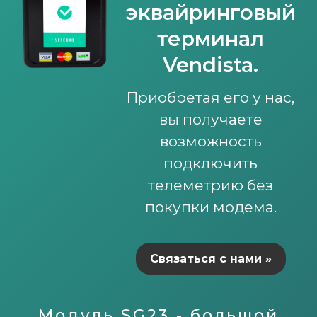
эквайринговый
терминал
Vendista.
Приобретая его у нас,
вы получаете
возможность
подключить
телеметрию без
покупки модема.
Связаться с нами »
Модуль SG23 - большой