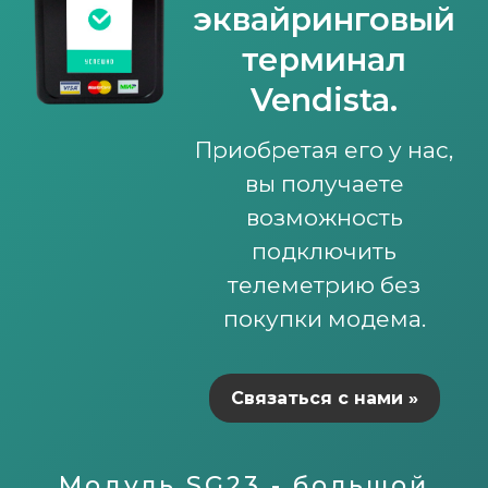
эквайринговый
терминал
Vendista.
Приобретая его у нас,
вы получаете
возможность
подключить
телеметрию без
покупки модема.
Связаться с нами »
Модуль SG23 - большой