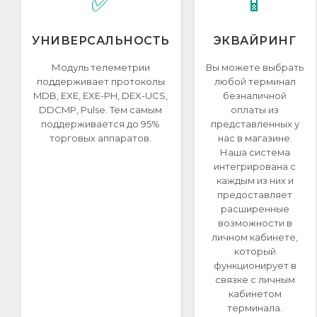
✅
📱
УНИВЕРСАЛЬНОСТЬ
ЭКВАЙРИНГ
Модуль телеметрии
Вы можете выбрать
поддерживает протоколы
любой терминал
MDB, EXE, EXE-PH, DEX-UCS,
безналичной
DDCMP, Pulse. Тем самым
оплаты из
поддерживается до 95%
представленных у
торговых аппаратов.
нас в магазине.
Наша система
интегрирована с
каждым из них и
предоставляет
расширенные
возможности в
личном кабинете,
который
функционирует в
связке с личным
кабинетом
терминала.